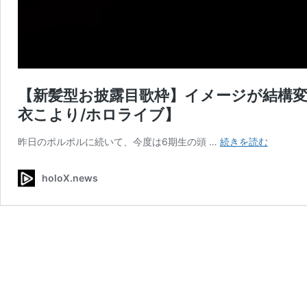
【新髪型お披露目歌枠】イメージが結構変
衣こより/ホロライブ】
【新
昨日のポルポルに続いて、今度は6期生の頭 …
続きを読む
髪
型
holoX.news
お
披
露
目
歌
枠】
イ
メ
ー