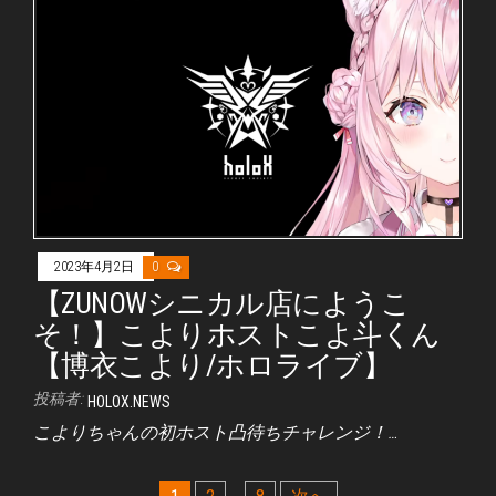
2023年4月2日
0
【ZUNOWシニカル店にようこ
そ！】こよりホストこよ斗くん
【博衣こより/ホロライブ】
投稿者:
HOLOX.NEWS
こよりちゃんの初ホスト凸待ちチャレンジ！…