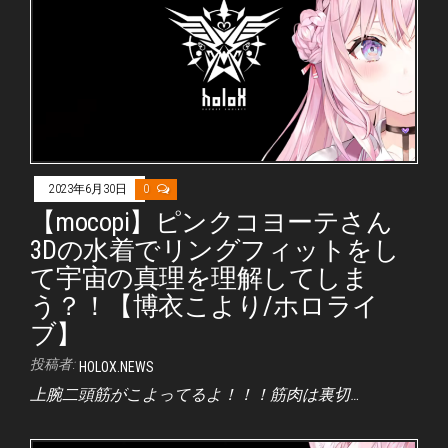
2023年6月30日
0
【mocopi】ピンクコヨーテさん
3Dの水着でリングフィットをし
て宇宙の真理を理解してしま
う？！【博衣こより/ホロライ
ブ】
投稿者:
HOLOX.NEWS
上腕二頭筋がこよってるよ！！！筋肉は裏切…