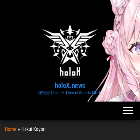
Skip
to
the
content
holoX.news
秘密結社holoX【Secret Society Site】
Home
»
Hakui Koyori