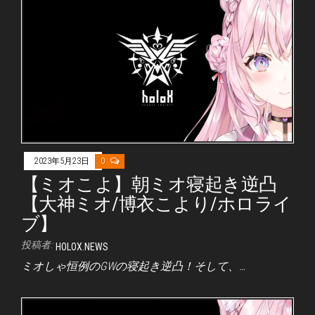
2023年5月23日
0
【ミオこよ】朝ミオ寝起き逆凸
【大神ミオ/博衣こより/ホロライ
ブ】
投稿者:
HOLOX.NEWS
ミオしゃ恒例のGWの寝起き逆凸！そして、…