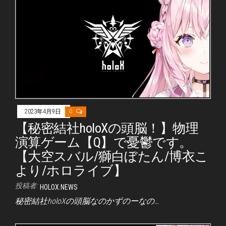
2023年4月9日
0
【秘密結社holoXの頭脳！】物理
演算ゲーム【Q】で憂鬱です。
【大空スバル/獅白ぼたん/博衣こ
より/ホロライブ】
投稿者:
HOLOX.NEWS
秘密結社holoXの頭脳なのかずのーなの…