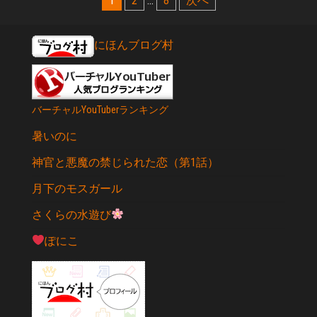
投
1
2
…
8
次へ
稿
の
にほんブログ村
ペ
ー
バーチャルYouTuberランキング
ジ
送
暑いのに
り
神官と悪魔の禁じられた恋（第1話）
月下のモスガール
さくらの水遊び
ぽにこ