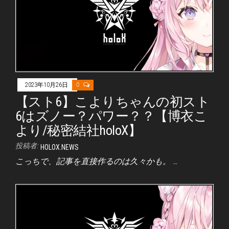
2023年10月26日
0
【スト6】こよりちゃんの初スト
6はズノー？パワー？？【博衣こ
より/秘密結社holoX】
投稿者:
HOLOX.NEWS
こっちで、記事を直接作るのは久々かも。 …