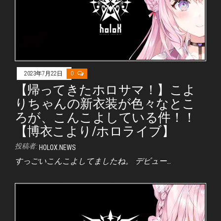
2023年7月22日
0
【帰ってきたホロサマ！】こよ
りちゃんの新衣装が色々なとこ
ろが、こんこよしている件！！
【博衣こより/ホロライブ】
投稿者:
HOLOX.NEWS
すっごいこんこよしてましたね。 デビュー…