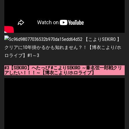
#3【SEKIRO】へたっぴ #こよりSEKIRO ～葦名弦一郎戦クリ
アしたい！！！～【博衣こより/ホロライブ】