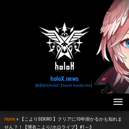
Skip
to
the
content
holoX.news
秘密結社holoX【Secret Society Site】
Home
»
【こよりSEKIRO 】クリアに10年掛かるかも知れま
せん？！【博衣こより/ホロライブ】#1～3