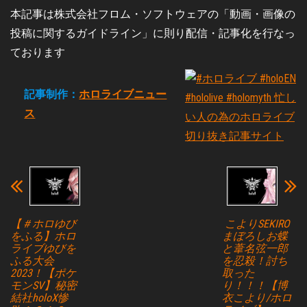
本記事は株式会社フロム・ソフトウェアの「動画・画像の
投稿に関するガイドライン」に則り配信・記事化を行なっ
ております
記事制作：
ホロライブニュー
ス
【＃ホロゆび
こよりSEKIRO
をふる】ホロ
まぼろしお蝶
ライブゆびを
と葦名弦一郎
ふる大会
を忍殺！討ち
2023！【ポケ
取った
モンSV】秘密
り！！！【博
結社holoX惨
衣こより/ホロ