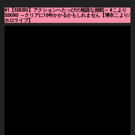
#1【SEKIRO】アクションへたっぴの無謀な挑戦～ #こより
SEKIRO ～クリアに10年かかるかもしれません【博衣こより/
ホロライブ】