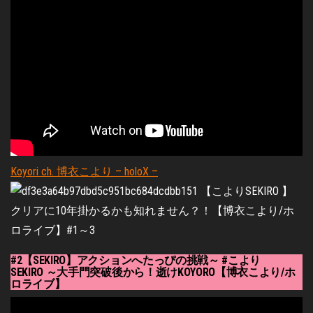
Koyori ch. 博衣こより – holoX –
#2【SEKIRO】アクションへたっぴの挑戦～ #こより
SEKIRO ～大手門突破後から！逝けKOYORO【博衣こより/ホ
ロライブ】