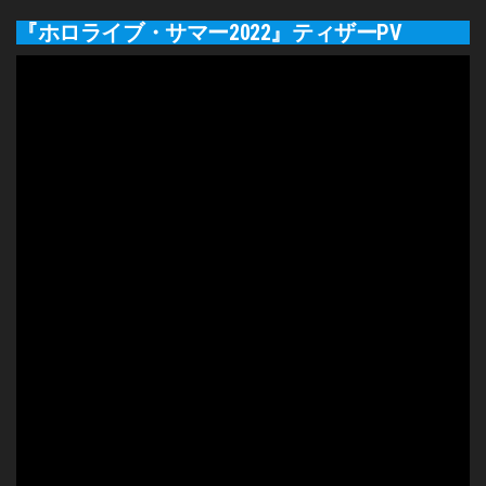
『ホロライブ・サマー2022』ティザーPV