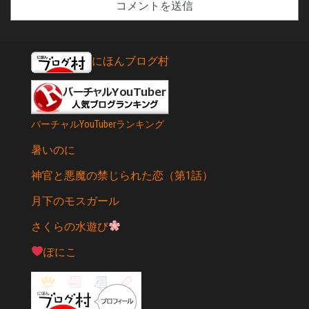
にほんブログ村
バーチャルYouTuberランキング
暑いのに
神官と悪魔の禁じられた恋（第1話）
月下のモスガール
さくらの水遊び
ぽにこ