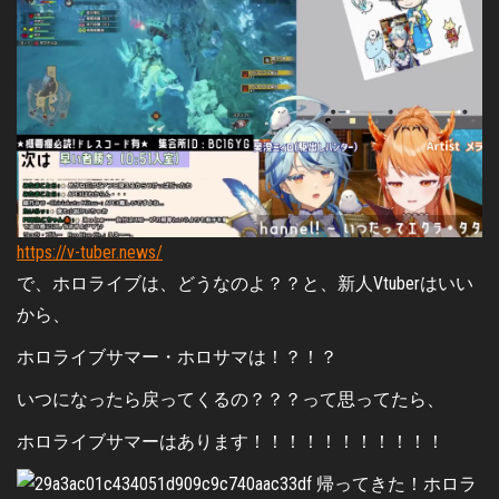
https://v-tuber.news/
で、ホロライブは、どうなのよ？？と、新人Vtuberはいい
から、
ホロライブサマー・ホロサマは！？！？
いつになったら戻ってくるの？？？って思ってたら、
ホロライブサマーはあります！！！！！！！！！！！