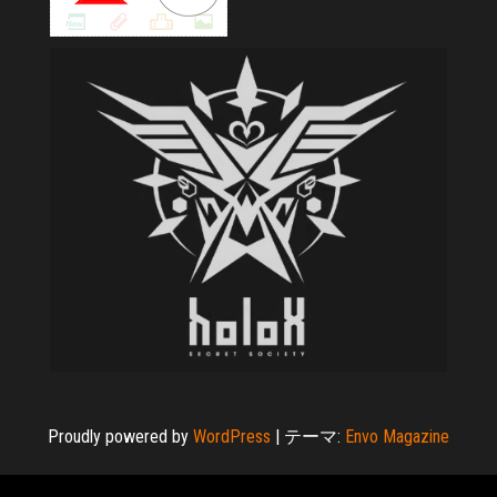
Proudly powered by
WordPress
|
テーマ:
Envo Magazine