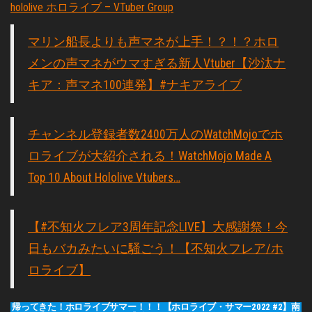
hololive ホロライブ – VTuber Group
マリン船長よりも声マネが上手！？！？ホロ
メンの声マネがウマすぎる新人Vtuber【沙汰ナ
キア：声マネ100連発】#ナキアライブ
チャンネル登録者数2400万人のWatchMojoでホ
ロライブが大紹介される！WatchMojo Made A
Top 10 About Hololive Vtubers…
【#不知火フレア3周年記念LIVE】大感謝祭！今
日もバカみたいに騒ごう！【不知火フレア/ホ
ロライブ】
帰ってきた！ホロライブサマー！！！【ホロライブ・サマー2022 #2】南