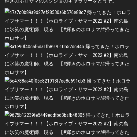
輝きのホロサマのスクショのギャラリーをどうぞ。