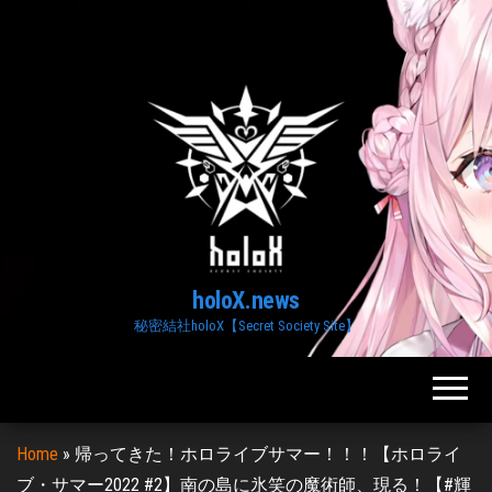
Skip
to
the
content
holoX.news
秘密結社holoX【Secret Society Site】
Home
»
帰ってきた！ホロライブサマー！！！【ホロライ
ブ・サマー2022 #2】南の島に氷笑の魔術師、現る！【#輝