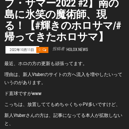
ブ・サマー2022 #2】南の
島に氷笑の魔術師、現
る！【#輝きのホロサマ/#
帰ってきたホロサマ】
投稿者:
HOLOX.NEWS
2022年10月11日
0
最近、ホロの方の更新も頑張ってます。
理由は、新人Vtuberのサイトの方へ流入を増やしたいって
いうのがあります。
ド直球ですがwww
こっちは、放置しててもめちゃくちゃPV多いですけど、
新人Vtuberさんの方は、記事になってる本人が拡散しない
と、