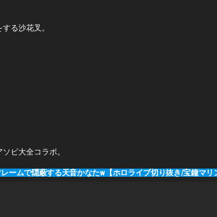
をする沙花叉。
アソビ大全コラボ。
フレームで隠蔽する天音かなたw【ホロライブ切り抜き/宝鐘マリン