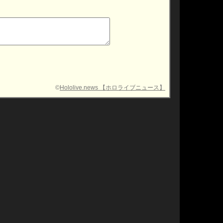
©
Hololive.news 【ホロライブニュース】