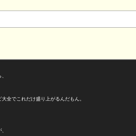
ら、
ビ大全でこれだけ盛り上がるんだもん。
が、