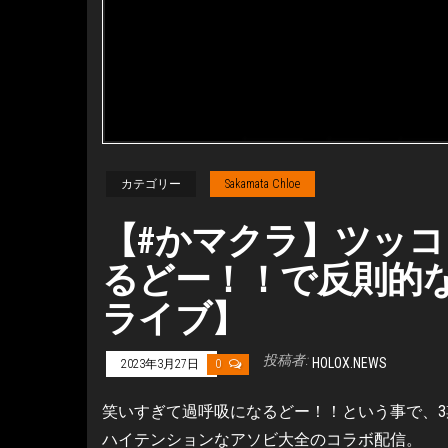
カテゴリー
Sakamata Chloe
【#かマクラ】ツッ
るどー！！で反則的な
ライブ】
投稿者:
HOLOX.NEWS
2023年3月27日
0
笑いすぎて過呼吸になるどー！！という事で、3
ハイテンションなアソビ大全のコラボ配信。