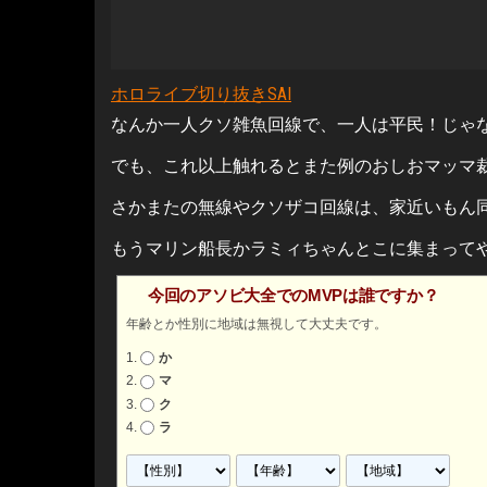
ホロライブ切り抜きSAI
なんか一人クソ雑魚回線で、一人は平民！じゃ
でも、これ以上触れるとまた例のおしおマッマ裁
さかまたの無線やクソザコ回線は、家近いもん
もうマリン船長かラミィちゃんとこに集まってや
今回のアソビ大全でのMVPは誰ですか？
年齢とか性別に地域は無視して大丈夫です。
か
マ
ク
ラ