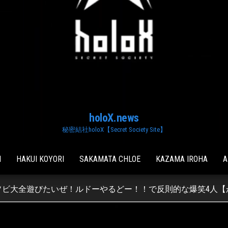
holoX.news
秘密結社holoX【Secret Society Site】
I
HAKUI KOYORI
SAKAMATA CHLOE
KAZAMA IROHA
A
ビ大全遊びたいぜ！ルドーやるどー！！で反則的な爆笑4人【か