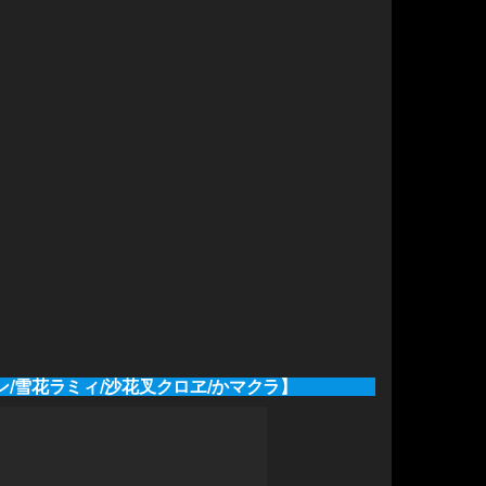
/雪花ラミィ/沙花叉クロヱ/かマクラ】