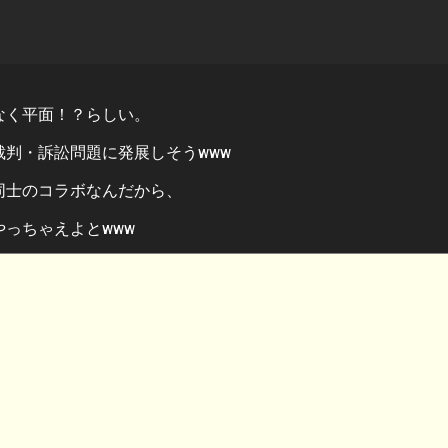
なく平面！？らしい。
判・訴訟問題に発展しそうwww
同士のコラボなんだから、
っちゃえよとwww