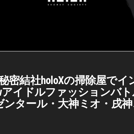
秘密結社holoXの掃除屋で
wアイドルファッションバトル
ゼンタール・大神ミオ・戌神