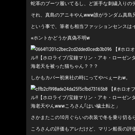
蛇革のブーツ履いてるし、ど派手な刺繍入りの
それ、真島のアニキやんwww誰がランダム真島
という事で、筆者も相当ファッションセンスは
※ホントかどうか真偽不明w
海老天を被った猫ちゃん？？？
しかもカバー初来社の時にってやべぇーわw。
海老天やんwwwころさん｢はい穢土転と」
さかまたこの10月ぐらいの衣装で冬を乗り切る
ころさんの評価もアレだけど、マリン船長の評