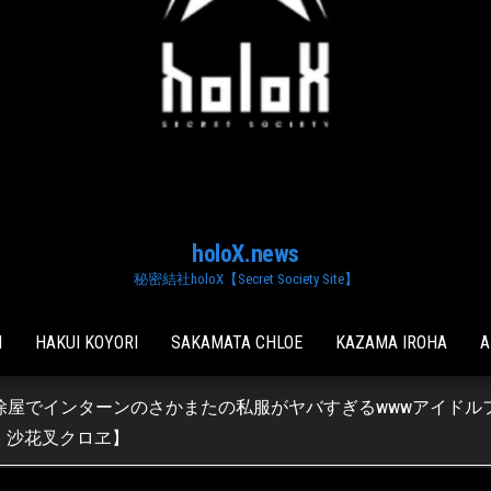
holoX.news
秘密結社holoX【Secret Society Site】
I
HAKUI KOYORI
SAKAMATA CHLOE
KAZAMA IROHA
A
掃除屋でインターンのさかまたの私服がヤバすぎるwwwアイドル
・沙花叉クロヱ】