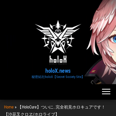
Skip
to
the
content
holoX.news
秘密結社holoX【Secret Society Site】
Home
»
【HoloCure】ついに…完全初見ホロキュアです！
【沙花叉クロヱ/ホロライブ】