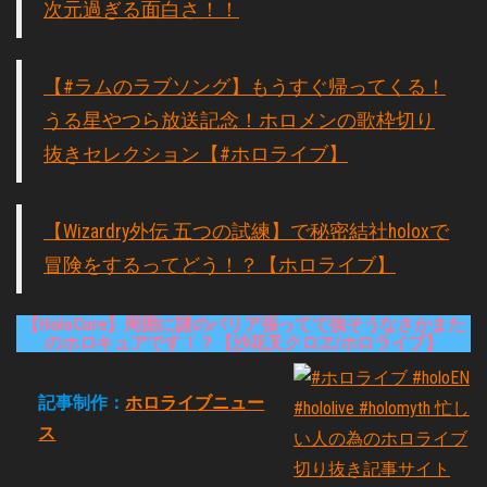
次元過ぎる面白さ！！
【#ラムのラブソング】もうすぐ帰ってくる！
うる星やつら放送記念！ホロメンの歌枠切り
抜きセレクション【#ホロライブ】
【Wizardry外伝 五つの試練】で秘密結社holoxで
冒険をするってどう！？【ホロライブ】
【HoloCure】周囲に謎のバリア張ってて強そうなさかまた
のホロキュアです！？【沙花叉クロヱ/ホロライブ】
記事制作：
ホロライブニュー
ス