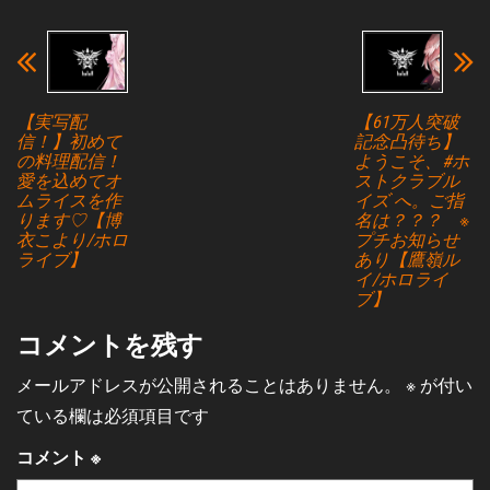
【実写配
【61万人突破
信！】初めて
記念凸待ち】
の料理配信！
ようこそ、#ホ
愛を込めてオ
ストクラブル
ムライスを作
イズ へ。ご指
ります♡【博
名は？？？ ※
衣こより/ホロ
プチお知らせ
ライブ】
あり【鷹嶺ル
イ/ホロライ
ブ】
コメントを残す
メールアドレスが公開されることはありません。
※
が付い
ている欄は必須項目です
コメント
※