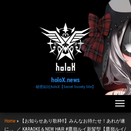
Skip
to
the
content
holoX.news
秘密結社holoX【Secret Society Site】
Home
»
【お知らせあり歌枠‼】みんなお待たせ！あれが遂
に…。／ KARAOKE＆NEW HAIR #鷹嶺ルイ新髪型【鷹嶺ルイ/