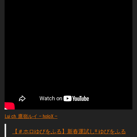
Lui ch. 鷹嶺ルイ – holoX –
【＃ホロゆびをふる】新春運試し!! ゆびをふる