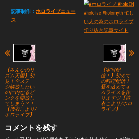
記事制作：
ホロライブニュー
ス
【みんなのリ
【実写配
ズム天国】初
信！】初めて
見！全ステー
の料理配信！
ジ解放したい
愛を込めてオ
のに内なるピ
ムライスを作
ンクを開放し
ります♡【博
てしまう？！
衣こより/ホロ
【博衣こより/
ライブ】
ホロライブ】
コメントを残す