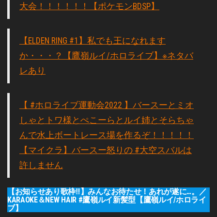
大会！！！！！！【ポケモンBDSP】
【ELDEN RING #1】私でも王になれます
か・・・？【鷹嶺ルイ/ホロライブ】※ネタバ
レあり
【 #ホロライブ運動会2022 】バースーとミオ
しゃとトワ様とぺこーらとルイ姉とそらちゃ
んで水上ボートレース場を作るぞ！！！！！
【マイクラ】バースー怒りの #大空スバルは
許しません
【お知らせあり歌枠‼】みんなお待たせ！あれが遂に…。／
KARAOKE＆NEW HAIR #鷹嶺ルイ新髪型【鷹嶺ルイ/ホロライ
ブ】