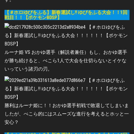
【＃ホロゆびをふる】新春運試し!! ゆびをふる大会！！1回
戦目！！【ポケモンBDSP】
ルーナ姫 VS おかゆ選手（解説者兼任）もし、おかゆ選手
が勝ち続けると、ぺこら1人で大会を仕切らないとイケな
いっていう諸刃の刃。
勝利はルーナ姫に！！おかゆ選手初戦で敗退してしまいま
したが、ぺこら的にはスムーズな進行を考えるとホッと一
安心？