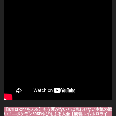
【#ホロゆびをふる】もう運がないとは言わせない本気の戦
い！―ポケモンBDSPゆびをふる大会【鷹嶺ルイ/ホロライ