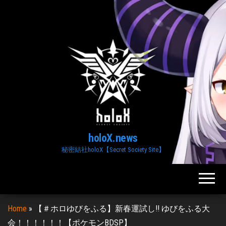
Skip
to
the
content
holoX.news
秘密結社holoX【Secret Society Site】
Home
»
【＃ホロゆびをふる】新春運試し!! ゆびをふる大
会！！！！！！【ポケモンBDSP】