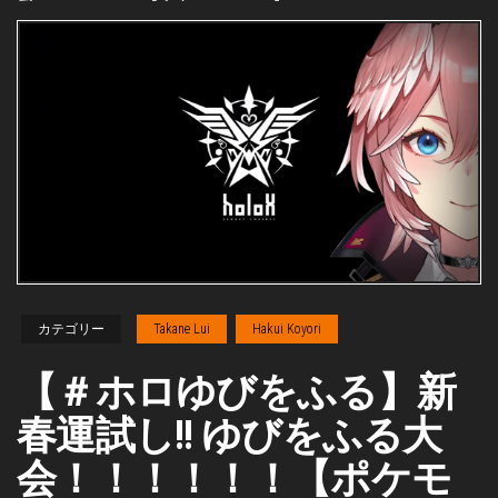
カテゴリー
Takane Lui
Hakui Koyori
【＃ホロゆびをふる】新
春運試し!! ゆびをふる大
会！！！！！！【ポケモ