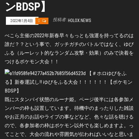
ンBDSP】
投稿者:
HOLOX.NEWS
2022年1月4日
0
ぺこら主催の2022年新春早々もっとも強運を持ってるのは
誰だ？？という事で、ガッチガチのバトルではなく、ゆび
ふる（ルーレット的なランダム攻撃・効果）のみで決着を
つけるポケモン大会！！
既にスタンバイ状態のルーナ姫。ページ後半には各参加メ
ンバーの枠も設置しています。待機中のまったりした雑談
やお正月のお話やライブの事などなど、色々な話を聴ける
ので、各参加者の枠はポケモン以外でも楽しめますよ。っ
てことで、大会の流れや雰囲気が伝わればいいなと思いま