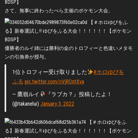
さて、無事に終わったぺら主催のポケモン大会。
優勝者のルイ姉には勝利の金のトロフィーと色違いメタモ
ンの引換券が授与。
1位トロフィー受け取りました
#ホロゆびを
ふる
pic.twitter.com/cVjROntXva
— 鷹嶺ルイ
『ラブカ？』投稿したよ！
(@takanelui)
January 3, 2022