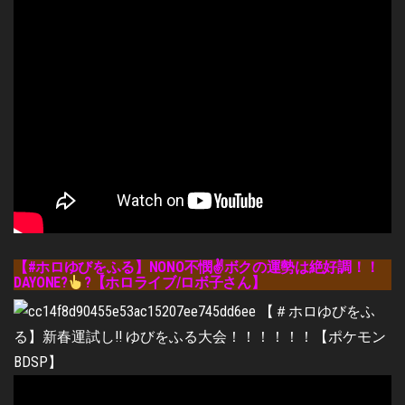
【#ホロゆびをふる】NONO不憫✌ボクの運勢は絶好調！！
DAYONE?
?【ホロライブ/ロボ子さん】