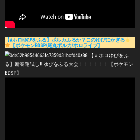
【#ホロゆびをふる】ポルカふるか？このゆびにかぎる
【ポケモンBDSP/尾丸ポルカ/ホロライブ】