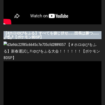
【#ホロゆびをふる】すべてを捩じ伏せ……..団長は勝つ……..
₍₍⁽⁽☝₎₎⁾⁾【ポケモンBDSP】