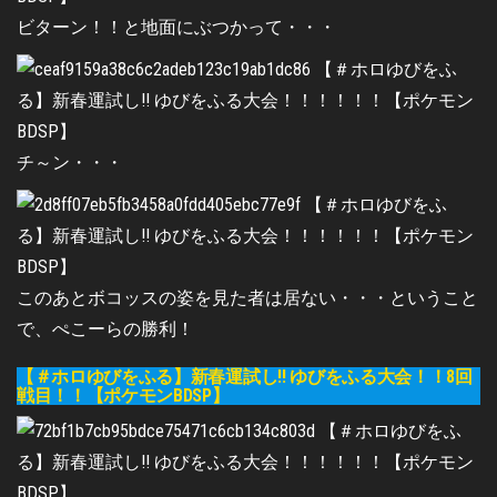
ビターン！！と地面にぶつかって・・・
チ～ン・・・
このあとボコッスの姿を見た者は居ない・・・ということ
で、ぺこーらの勝利！
【＃ホロゆびをふる】新春運試し!! ゆびをふる大会！！8回
戦目！！【ポケモンBDSP】