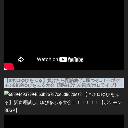
【#ホロゆびをふる】負けたら配信終了…勝つぞ…！―ポケ
モンBDSPゆびをふる大会【獅白ぼたん視点/ホロライブ】