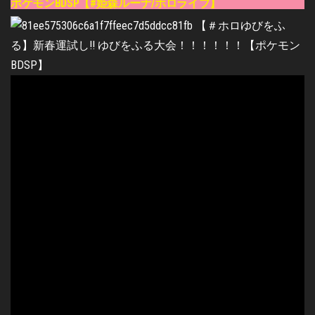
ポケモンBDSP【#姫森ルーナ/ホロライブ】