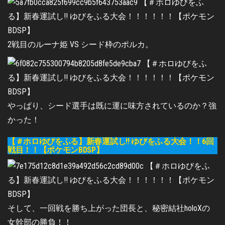
2戦目のルーナ姫 VS シード枠のポルカ。
やっぱり、シード選手は既に運に味方されているのか？強
かった！
【＃ホロゆびをふる】新春運試し!! ゆびをふる大会！！6回
戦目！！【ポケモンBDSP】
そして、一回戦を勝ち上がった団長と、秘密結社holoXの
女幹部の勝負！！